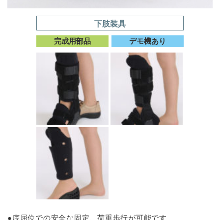
下肢装具
完成用部品
デモ機あり
●底屈位での安全な固定、荷重歩行が可能です