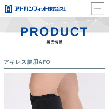
t
o
HOME
g
製品情報
PRODUCT
g
動画
l
当社の強み
製品情報
e
事業内容
n
会社概要
a
お知らせ・ブログ
アキレス腱用AFO
TEL.
0965-33-3992
v
電話受付：平日9時〜17時
i
会員ページ
g
メール
a
ENGLISH
t
i
o
n