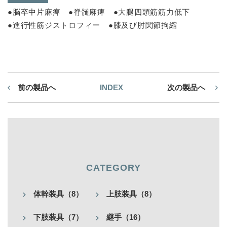
●脳卒中片麻痺 ●脊髄麻痺 ●大腿四頭筋筋力低下
●進行性筋ジストロフィー ●膝及び肘関節拘縮
前の製品へ
INDEX
次の製品へ
CATEGORY
体幹装具（8）
上肢装具（8）
下肢装具（7）
継手（16）