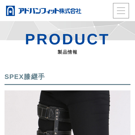
t
o
HOME
g
製品情報
PRODUCT
g
動画
l
当社の強み
製品情報
e
事業内容
n
会社概要
a
お知らせ・ブログ
SPEX膝継手
TEL.
0965-33-3992
v
電話受付：平日9時〜17時
i
会員ページ
g
メール
a
ENGLISH
t
i
o
n