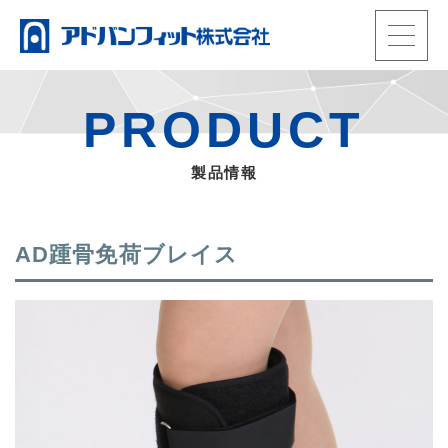
t
o
HOME
g
製品情報
PRODUCT
g
動画
l
当社の強み
製品情報
e
事業内容
n
会社概要
a
お知らせ・ブログ
AD踵骨免荷ブレイス
TEL.
0965-33-3992
v
電話受付：平日9時〜17時
i
会員ページ
g
メール
a
ENGLISH
t
i
o
n