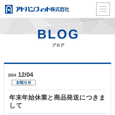
t
o
HOME
g
製品情報
BLOG
g
動画
l
当社の強み
e
ブログ
事業内容
n
会社概要
a
お知らせ・ブログ
TEL.
0965-33-3992
v
電話受付：平日9時〜17時
i
12/04
2024
会員ページ
g
お知らせ
メール
a
ENGLISH
t
年末年始休業と商品発送につきま
i
して
o
n