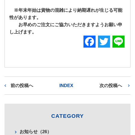
※年末年始は貨物の混雑により納期遅れが生じる可能
性があります。
お早めのご注文にご協力いただきますようお願い申
し上げます。
F
T
L
a
w
i
c
i
n
e
t
e
前の投稿へ
INDEX
次の投稿へ
b
t
o
e
o
r
CATEGORY
k
お知らせ（26）