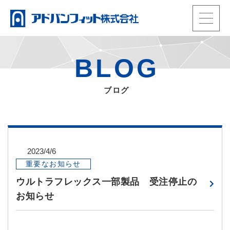
t
o
HOME
g
製品情報
BLOG
g
動画
l
当社の強み
e
ブログ
事業内容
n
会社概要
a
お知らせ・ブログ
TEL.
0965-33-3992
v
電話受付：平日9時〜17時
i
2023/4/6
会員ページ
g
重要なお知らせ
メール
a
ENGLISH
ウルトラフレックス一部製品 受注停止の
t
お知らせ
i
o
n