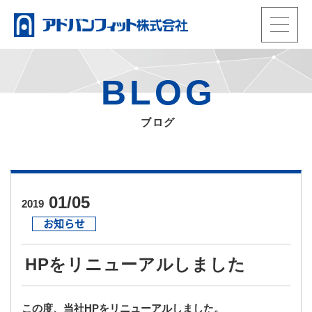
t
o
HOME
g
製品情報
BLOG
g
動画
l
当社の強み
e
ブログ
事業内容
n
会社概要
a
お知らせ・ブログ
TEL.
0965-33-3992
v
電話受付：平日9時〜17時
i
01/05
2019
会員ページ
g
お知らせ
メール
a
ENGLISH
t
HPをリニューアルしました
i
o
この度、当社HPをリニューアルしました。
n