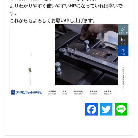
よりわかりやすく使いやすいHPになっていれば幸いで
す。
これからもよろしくお願い申し上げます。
F
T
L
a
w
i
c
i
n